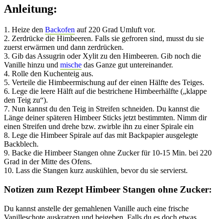
Anleitung:
1. Heize den
Backofen
auf 220 Grad Umluft vor.
2. Zerdrücke die Himbeeren. Falls sie gefroren sind, musst du sie
zuerst erwärmen und dann zerdrücken.
3. Gib das Assugrin oder Xylit zu den Himbeeren. Gib noch die
Vanille hinzu und
mische
das Ganze gut untereinander.
4. Rolle den Kuchenteig aus.
5. Verteile die Himbeermischung auf der einen Hälfte des Teiges.
6. Lege die leere Hälft auf die bestrichene Himbeerhälfte („klappe
den Teig zu“).
7. Nun kannst du den Teig in Streifen schneiden. Du kannst die
Länge deiner späteren Himbeer Sticks jetzt bestimmten. Nimm dir
einen Streifen und drehe bzw. zwirble ihn zu einer Spirale ein
8. Lege die Himbeer Spirale auf das mit Backpapier ausgelegte
Backblech.
9. Backe die Himbeer Stangen ohne Zucker für 10-15 Min. bei 220
Grad in der Mitte des Ofens.
10. Lass die Stangen kurz auskühlen, bevor du sie servierst.
Notizen zum Rezept Himbeer Stangen ohne Zucker:
Du kannst anstelle der gemahlenen Vanille auch eine frische
Vanilleschote auskratzen und beigeben. Falls du es doch etwas