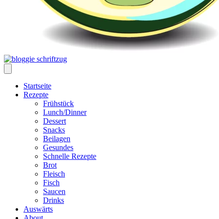
Startseite
Rezepte
Frühstück
Lunch/Dinner
Dessert
Snacks
Beilagen
Gesundes
Schnelle Rezepte
Brot
Fleisch
Fisch
Saucen
Drinks
Auswärts
About