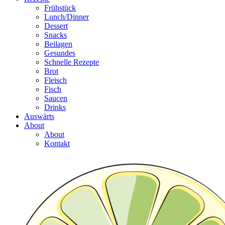
Frühstück
Lunch/Dinner
Dessert
Snacks
Beilagen
Gesundes
Schnelle Rezepte
Brot
Fleisch
Fisch
Saucen
Drinks
Auswärts
About
About
Kontakt