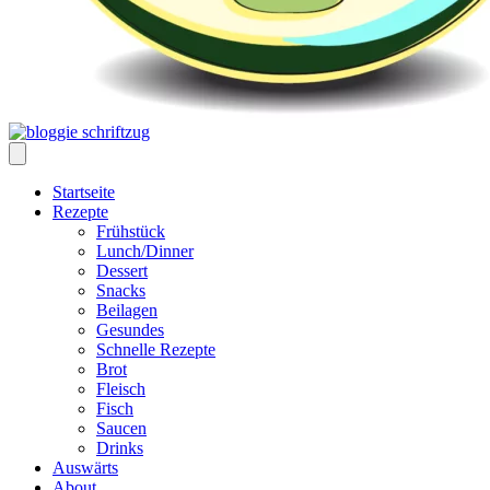
Startseite
Rezepte
Frühstück
Lunch/Dinner
Dessert
Snacks
Beilagen
Gesundes
Schnelle Rezepte
Brot
Fleisch
Fisch
Saucen
Drinks
Auswärts
About