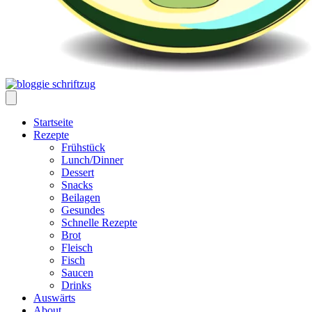
Startseite
Rezepte
Frühstück
Lunch/Dinner
Dessert
Snacks
Beilagen
Gesundes
Schnelle Rezepte
Brot
Fleisch
Fisch
Saucen
Drinks
Auswärts
About