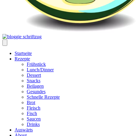
Startseite
Rezepte
Frühstück
Lunch/Dinner
Dessert
Snacks
Beilagen
Gesundes
Schnelle Rezepte
Brot
Fleisch
Fisch
Saucen
Drinks
Auswärts
About