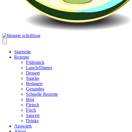
Startseite
Rezepte
Frühstück
Lunch/Dinner
Dessert
Snacks
Beilagen
Gesundes
Schnelle Rezepte
Brot
Fleisch
Fisch
Saucen
Drinks
Auswärts
About