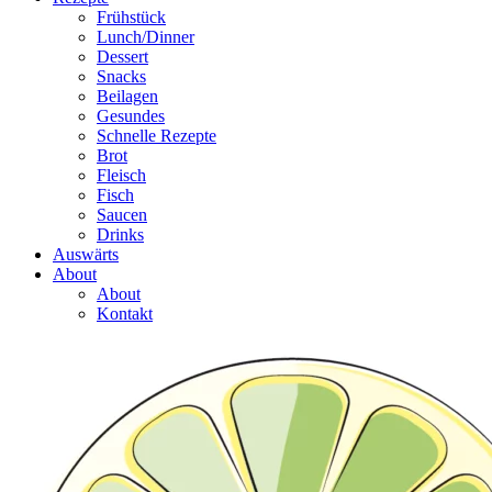
Frühstück
Lunch/Dinner
Dessert
Snacks
Beilagen
Gesundes
Schnelle Rezepte
Brot
Fleisch
Fisch
Saucen
Drinks
Auswärts
About
About
Kontakt