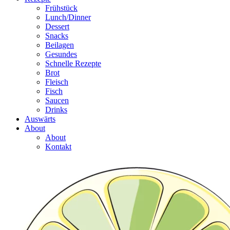
Frühstück
Lunch/Dinner
Dessert
Snacks
Beilagen
Gesundes
Schnelle Rezepte
Brot
Fleisch
Fisch
Saucen
Drinks
Auswärts
About
About
Kontakt