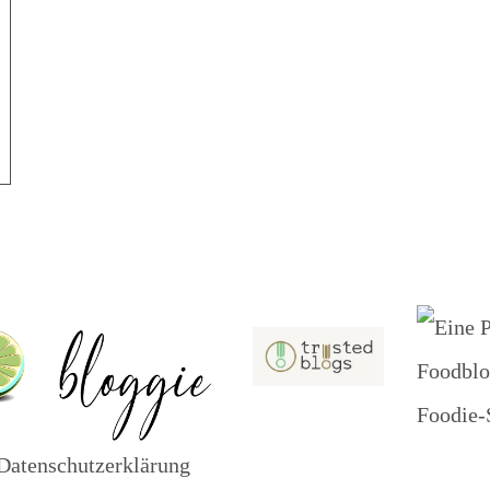
ousse (schnelle Schokomousse)
atenschutzerklärung