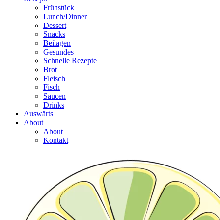
Frühstück
Lunch/Dinner
Dessert
Snacks
Beilagen
Gesundes
Schnelle Rezepte
Brot
Fleisch
Fisch
Saucen
Drinks
Auswärts
About
About
Kontakt