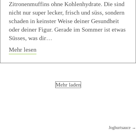
Zitronenmuffins ohne Kohlenhydrate. Die sind
nicht nur super lecker, frisch und süss, sondern
schaden in keinster Weise deiner Gesundheit
oder deiner Figur. Gerade im Sommer ist etwas
Süsses, was dir…
about Low Carb Zitronenmuffins ohne Z
Mehr lesen
Mehr laden
Joghurtsauce →
Posts