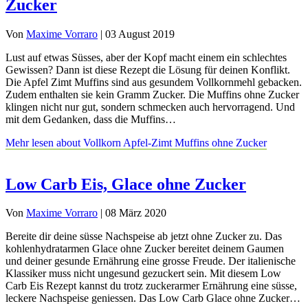
Zucker
Von
Maxime Vorraro
|
03 August 2019
Lust auf etwas Süsses, aber der Kopf macht einem ein schlechtes
Gewissen? Dann ist diese Rezept die Lösung für deinen Konflikt.
Die Apfel Zimt Muffins sind aus gesundem Vollkornmehl gebacken.
Zudem enthalten sie kein Gramm Zucker. Die Muffins ohne Zucker
klingen nicht nur gut, sondern schmecken auch hervorragend. Und
mit dem Gedanken, dass die Muffins…
Mehr lesen
about Vollkorn Apfel-Zimt Muffins ohne Zucker
Low Carb Eis, Glace ohne Zucker
Von
Maxime Vorraro
|
08 März 2020
Bereite dir deine süsse Nachspeise ab jetzt ohne Zucker zu. Das
kohlenhydratarmen Glace ohne Zucker bereitet deinem Gaumen
und deiner gesunde Ernährung eine grosse Freude. Der italienische
Klassiker muss nicht ungesund gezuckert sein. Mit diesem Low
Carb Eis Rezept kannst du trotz zuckerarmer Ernährung eine süsse,
leckere Nachspeise geniessen. Das Low Carb Glace ohne Zucker…