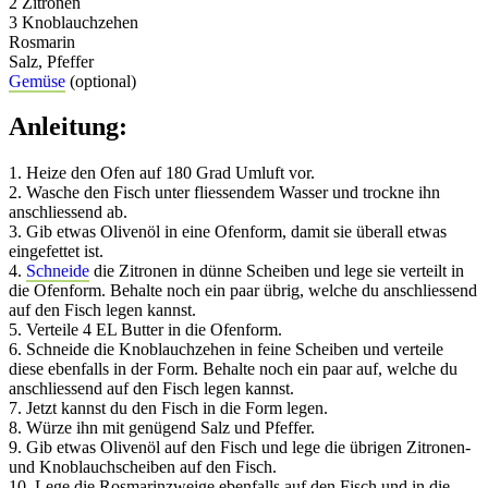
2 Zitronen
3 Knoblauchzehen
Rosmarin
Salz, Pfeffer
Gemüse
(optional)
Anleitung:
1. Heize den Ofen auf 180 Grad Umluft vor.
2. Wasche den Fisch unter fliessendem Wasser und trockne ihn
anschliessend ab.
3. Gib etwas Olivenöl in eine Ofenform, damit sie überall etwas
eingefettet ist.
4.
Schneide
die Zitronen in dünne Scheiben und lege sie verteilt in
die Ofenform. Behalte noch ein paar übrig, welche du anschliessend
auf den Fisch legen kannst.
5. Verteile 4 EL Butter in die Ofenform.
6. Schneide die Knoblauchzehen in feine Scheiben und verteile
diese ebenfalls in der Form. Behalte noch ein paar auf, welche du
anschliessend auf den Fisch legen kannst.
7. Jetzt kannst du den Fisch in die Form legen.
8. Würze ihn mit genügend Salz und Pfeffer.
9. Gib etwas Olivenöl auf den Fisch und lege die übrigen Zitronen-
und Knoblauchscheiben auf den Fisch.
10. Lege die Rosmarinzweige ebenfalls auf den Fisch und in die