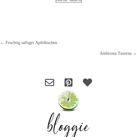
← Fruchtig saftiger Apfelkuchen
Posts
Ambrosia Taverna →
navigation